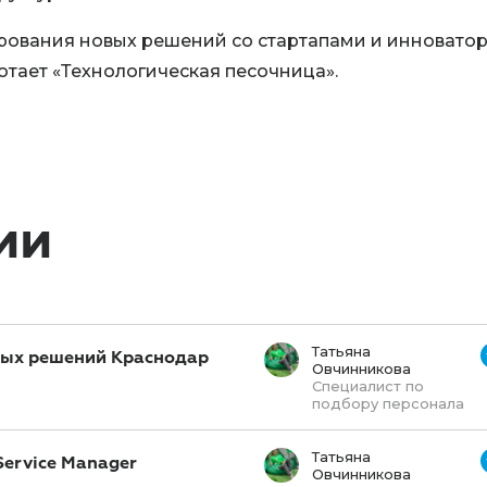
рования новых решений со стартапами и инновато
отает «Технологическая песочница».
ии
Татьяна
ных решений Краснодар
Овчинникова
Специалист по
подбору персонала
Татьяна
Service Manager
Овчинникова