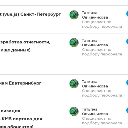
Татьяна
 (vue.js) Санкт-Петербург
Овчинникова
Специалист по
подбору персонала
Татьяна
зработка отчетности,
Овчинникова
лище данных)
Специалист по
подбору персонала
Татьяна
емам Екатеринбург
Овчинникова
Специалист по
подбору персонала
Татьяна
ализация
Овчинникова
 KMS портала для
Специалист по
подбору персонала
ия абонентов)