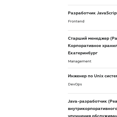
Разработчик JavaScript
Frontend
Старший менеджер (Ра
Корпоративное храни
Екатеринбург
Management
Инженер по Unix сист
DevOps
Java-разработчик (Ре
внутрикорпоративного
улучшения обслуживан