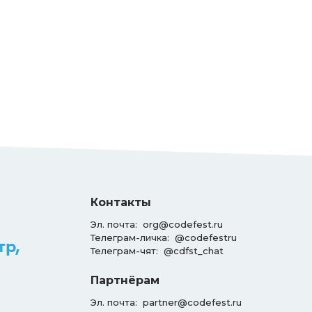
Контакты
Эл. почта:
org@codefest.ru
Телеграм-личка:
@codefestru
тр,
Телеграм-чят:
@cdfst_chat
Партнёрам
Эл. почта:
partner@codefest.ru