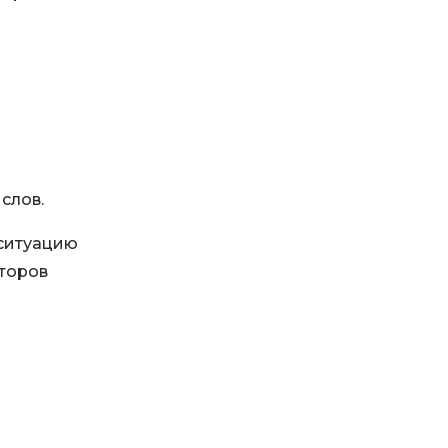
слов.
 ситуацию
торов