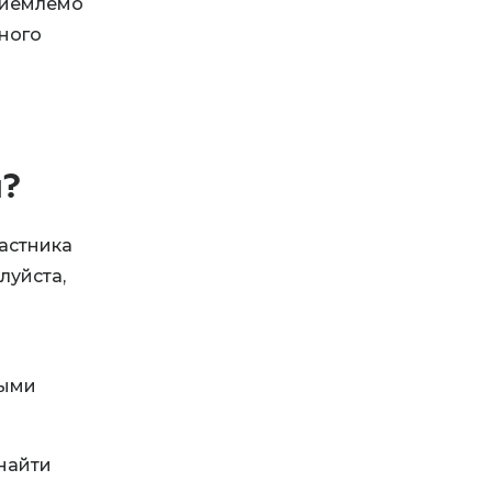
риемлемо
ьного
я?
астника
луйста,
ными
найти