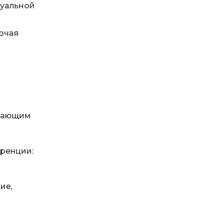
суальной
ючая
отающим
еренции:
ие,