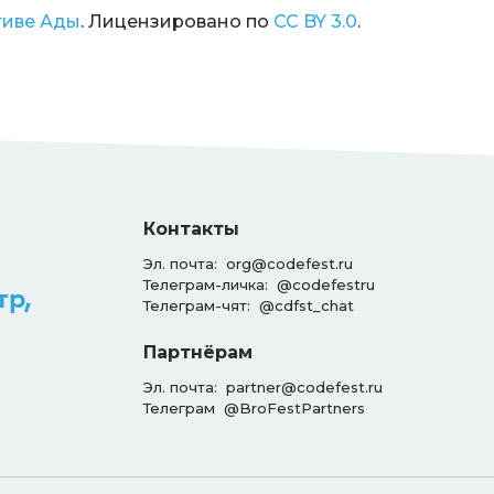
иве Ады
. Лицензировано по
CC BY 3.0
.
Контакты
Эл. почта:
org@codefest.ru
Телеграм-личка:
@codefestru
тр,
Телеграм-чят:
@cdfst_chat
Партнёрам
Эл. почта:
partner@codefest.ru
Телеграм
@BroFestPartners