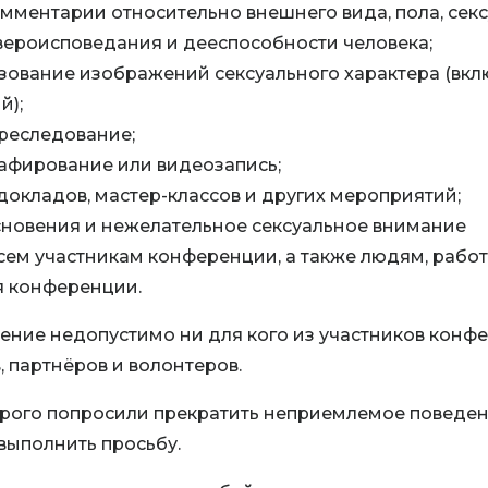
мментарии относительно внешнего вида, пола, сек
 вероисповедания и дееспособности человека;
зование изображений сексуального характера (вкл
й);
реследование;
афирование или видеозапись;
докладов, мастер-классов и других мероприятий;
новения и нежелательное сексуальное внимание
сем участникам конференции, а также людям, раб
я конференции.
ние недопустимо ни для кого из участников конф
, партнёров и волонтеров.
орого попросили прекратить неприемлемое поведен
ыполнить просьбу.