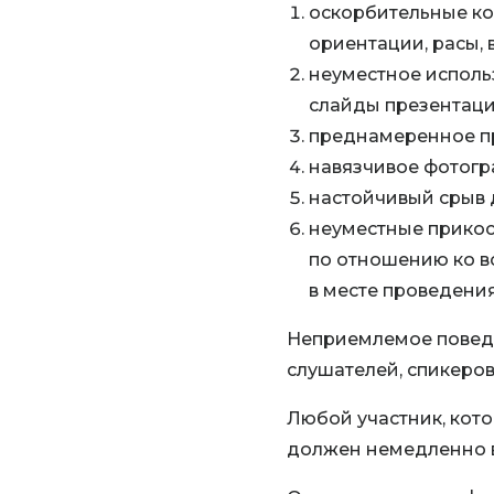
оскорбительные ко
ориентации, расы,
неуместное исполь
слайды презентаци
преднамеренное п
навязчивое фотогр
настойчивый срыв 
неуместные прикос
по отношению ко в
в месте проведени
Неприемлемое поведе
слушателей, спикеров
Любой участник, кот
должен немедленно в