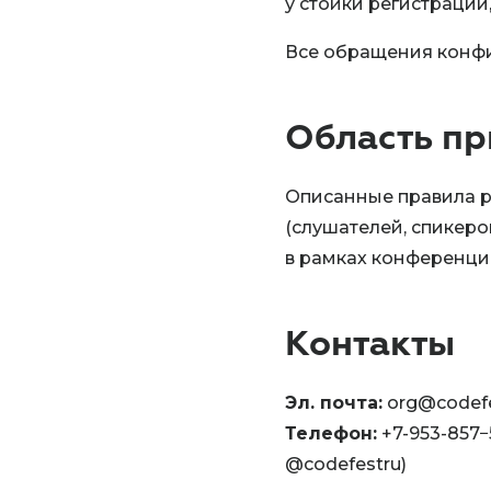
у стойки регистраци
Все обращения конф
Область п
Описанные правила р
(слушателей, спикеро
в рамках конференци
Контакты
Эл. почта:
org@codefe
Телефон:
+7-953-857−
@codefestru)