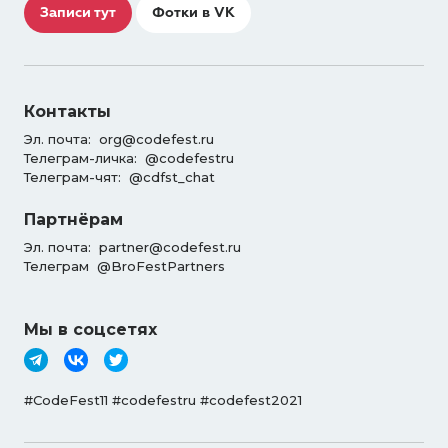
Записи тут
Фотки в VK
Контакты
Эл. почта:
org@codefest.ru
Телеграм-личка:
@codefestru
Телеграм-чят:
@cdfst_chat
Партнёрам
Эл. почта:
partner@codefest.ru
Телеграм
@BroFestPartners
Мы в соцсетях
#CodeFest11 #codefestru #codefest2021