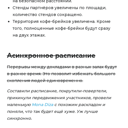
на безопасном расстоянии.
Стенды партнёров увеличены по площади,
количество стендов сокращено.
Территория кофе-брейков увеличена. Кроме
того, полноценные кофе-брейки будут сразу
на двух этажах.
Асинхронное расписание
Перерывы между докладами в разных залах будут
в разное время. Это позволит избежать большого
скопления людей единовременно.
Составили расписание, покрутили-повертели,
прикинули передвижения участников, провели
маленькую
Mona Diza
с похожим раскладом и
поняли, что так будет ещё хуже. Уж лучше
синхронно.