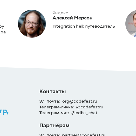
Яндекс
Алексей Мерсон
ру
Integration hell: путеводитель
ора
Контакты
Эл. почта:
org@codefest.ru
Телеграм-личка:
@codefestru
тр,
Телеграм-чят:
@cdfst_chat
Партнёрам
Эл. почта:
partner@codefest.ru