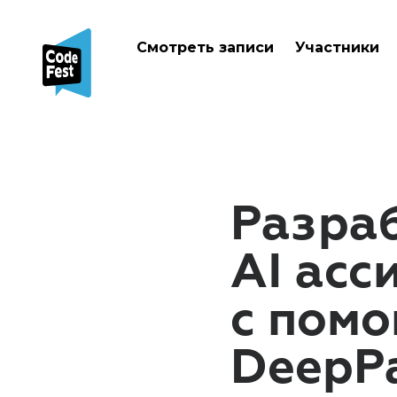
Смотреть записи
Участники
Разраб
AI асс
с пом
DeepP