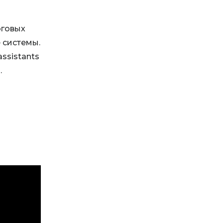
оговых
 системы.
ssistants
.