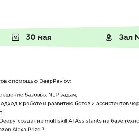
30 мая
Зал 
тов с помощью DeepPavlov:
: решение базовых NLP задач;
подход к работе и развитию ботов и ассистентов че
h;
epy: создание multiskill AI Assistants на базе техн
on Alexa Prize 3.