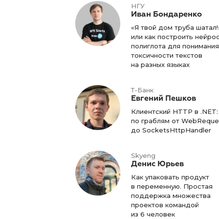
НГУ
Иван Бондаренко
«Я твой дом труба шатал!
или как построить нейро
полиглота для понимания
токсичности текстов
на разных языках
Т-Банк
Евгений Пешков
Клиентский HTTP в .NET:
по граблям от WebReque
до SocketsHttpHandler
Skyeng
Денис Юрьев
Как упаковать продукт
в переменную. Простая
поддержка множества
проектов командой
из 6 человек