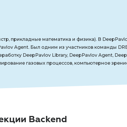
тр, прикладные математика и физика). В DeepPavlo
vlov Agent. Был одним из участников команды DREAM
зработку DeepPavlov Library, DeepPavlov Agent, Dee
лирование газовых процессов, компьютерное зрение
екции Backend