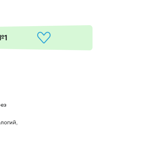
№1
рез
ологий,