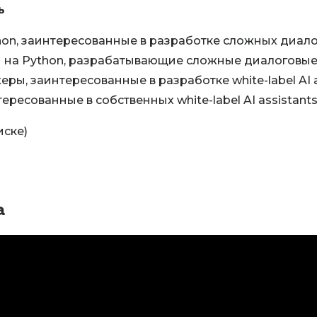
ь
hon, заинтересованные в разработке сложных диал
и на Python, разрабатывающие сложные диалоговые
ы, заинтересованные в разработке white-label AI a
ресованные в собственных white-label AI assistants
иске)
а