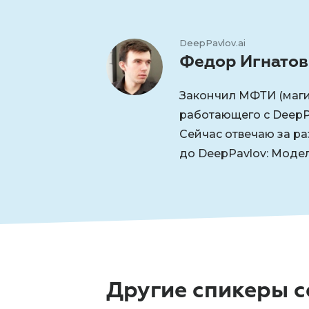
DeepPavlov.ai
Федор Игнатов
Закончил МФТИ (магис
работающего с DeepPa
Сейчас отвечаю за ра
до DeepPavlov: Моде
Другие спикеры с