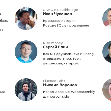
ОККО и Southbridge
в
Иван Чувашов
 базы
Кровавые истории
PostgreSQL в продакшене
ss
RBK.money
Сергей Елин
Как мы дружили Java и Erlang:
отрицание, гнев, торг,
депрессия, катарсис
Fluence Labs
Михаил Воронов
ния
Использование WebAssembly
для server-side