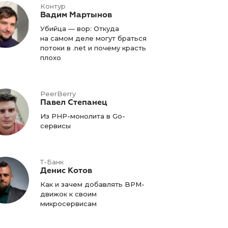
Контур
Вадим Мартынов
Убийца — вор: Откуда
на самом деле могут браться
потоки в .net и почему красть
плохо
PeerBerry
Павел Степанец
Из PHP-монолита в Go-
сервисы
Т-Банк
Денис Котов
Как и зачем добавлять BPM-
движок к своим
микросервисам