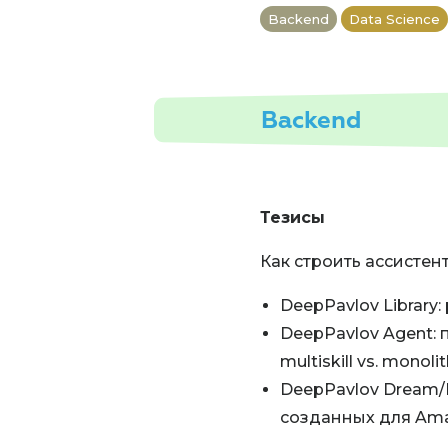
Backend
Data Science
Backend
Тезисы
Как строить ассистен
DeepPavlov Library
DeepPavlov Agent: 
multiskill vs. monolit
DeepPavlov Dream/De
созданных для Amaz