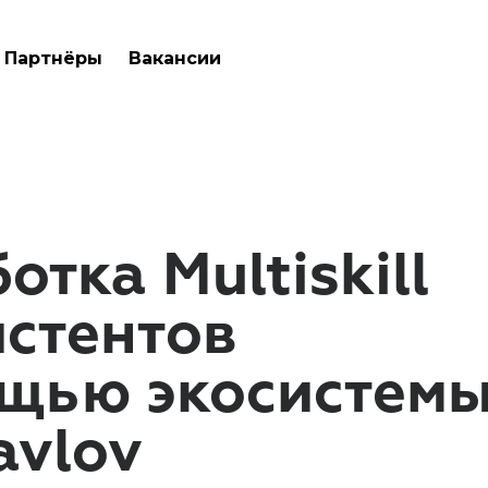
Партнёры
Вакансии
отка Multiskill
истентов
ощью экосистем
avlov