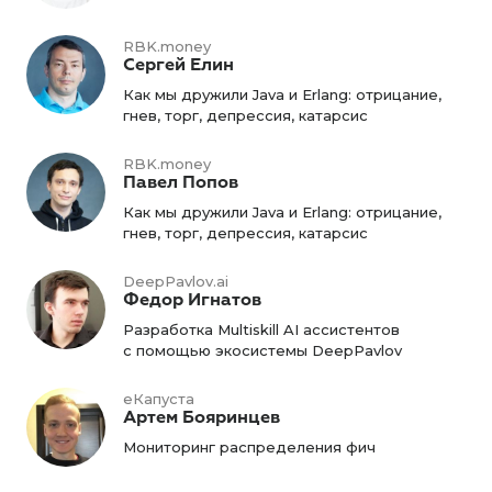
RBK.money
Сергей Елин
Как мы дружили Java и Erlang: отрицание,
гнев, торг, депрессия, катарсис
RBK.money
Павел Попов
Как мы дружили Java и Erlang: отрицание,
гнев, торг, депрессия, катарсис
DeepPavlov.ai
Федор Игнатов
Разработка Multiskill AI ассистентов
с помощью экосистемы DeepPavlov
еКапуста
Артем Бояринцев
Мониторинг распределения фич