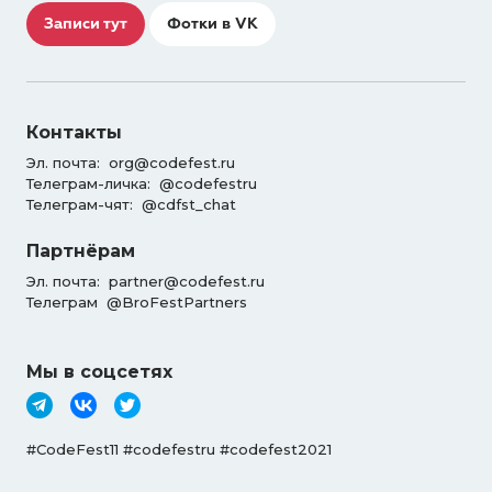
Записи тут
Фотки в VK
Контакты
Эл. почта:
org@codefest.ru
Телеграм-личка:
@codefestru
Телеграм-чят:
@cdfst_chat
Партнёрам
Эл. почта:
partner@codefest.ru
Телеграм
@BroFestPartners
Мы в соцсетях
#CodeFest11 #codefestru #codefest2021