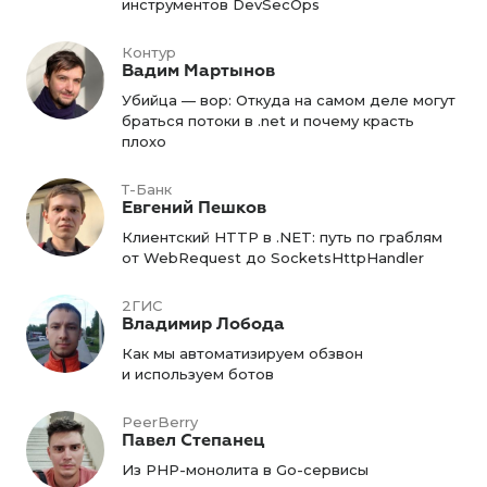
инструментов DevSecOps
Контур
Вадим Мартынов
Убийца — вор: Откуда на самом деле могут
браться потоки в .net и почему красть
плохо
Т-Банк
Евгений Пешков
Клиентский HTTP в .NET: путь по граблям
от WebRequest до SocketsHttpHandler
2ГИС
Владимир Лобода
Как мы автоматизируем обзвон
и используем ботов
PeerBerry
Павел Степанец
Из PHP-монолита в Go-сервисы