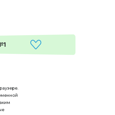
№1
раузере.
ременной
каким
ые