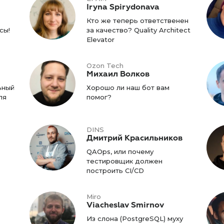
Iryna Spirydonava
Кто же теперь ответственен
сы!
за качество? Quality Architect
Elevator
Ozon Tech
Михаил Волков
ьный
Хорошо ли наш бот вам
ля
помог?
DINS
Дмитрий Красильников
QAOps, или почему
тестировщик должен
построить CI/CD
Miro
Viacheslav Smirnov
Из слона (PostgreSQL) муху