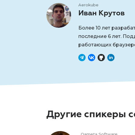
Aerokube
Иван Крутов
Более 10 лет разраба
последние 6 лет. По
работающих браузеров
Другие спикеры 
Qameta Software