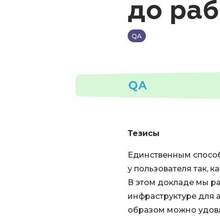
до раб
QA
QA
Тезисы
Единственным способ
у пользователя так, к
В этом докладе мы р
инфраструктуре для а
образом можно удовл