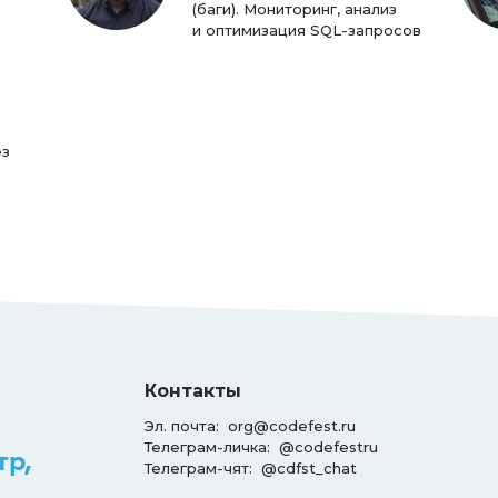
(баги). Мониторинг, анализ
и оптимизация SQL-запросов
ез
Контакты
Эл. почта:
org@codefest.ru
Телеграм-личка:
@codefestru
тр,
Телеграм-чят:
@cdfst_chat