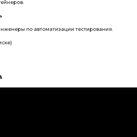
тейнеров.
ь
нженеры по автоматизации тестирования.
иске)
а