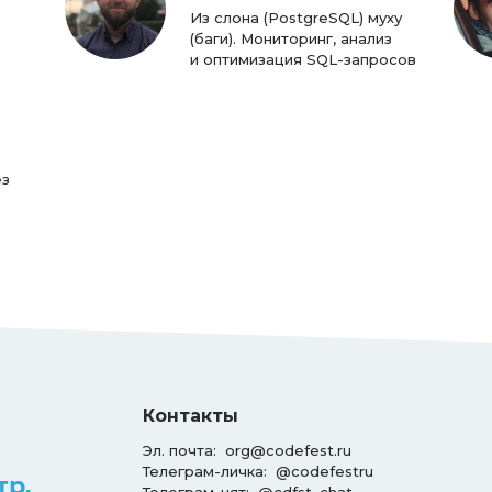
Из слона (PostgreSQL) муху
(баги). Мониторинг, анализ
и оптимизация SQL-запросов
ез
Контакты
Эл. почта:
org@codefest.ru
Телеграм-личка:
@codefestru
тр,
Телеграм-чят:
@cdfst_chat