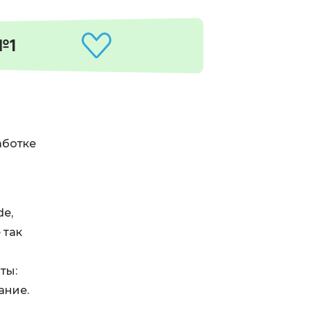
№1
аботке
de,
 так
м
ты:
ание.