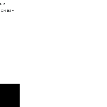
оем
 он вам