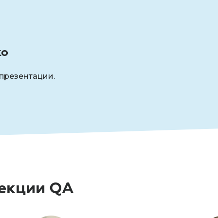
ко
презентации.
секции QA