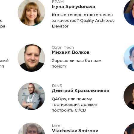
EPAM
Iryna Spirydonava
Кто же теперь ответственен
х:
за качество? Quality Architect
ера
Elevator
Ozon Tech
Михаил Волков
ьный
Хорошо ли наш бот вам
ля
помог?
DINS
Дмитрий Красильников
QAOps, или почему
тестировщик должен
построить CI/CD
Miro
Viacheslav Smirnov