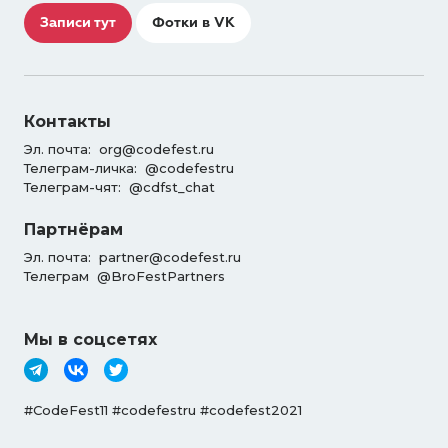
Записи тут
Фотки в VK
Контакты
Эл. почта:
org@codefest.ru
Телеграм-личка:
@codefestru
Телеграм-чят:
@cdfst_chat
Партнёрам
Эл. почта:
partner@codefest.ru
Телеграм
@BroFestPartners
Мы в соцсетях
#CodeFest11 #codefestru #codefest2021