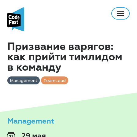
Призвание варягов:
как прийти тимлидом
в команду
Management
TeamLead
Management
29 мая