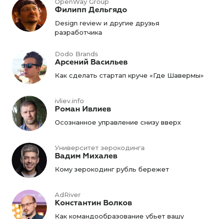
OpenWay Group
Филипп Дельгядо
Design review и другие друзья
разработчика
Dodo Brands
Арсений Васильев
Как сделать стартап круче «Где Шавермы»
ivliev.info
Роман Ивлиев
Осознанное управление снизу вверх
Университет зерокодинга
Вадим Михалев
Кому зерокодинг рубль бережет
AdRiver
Константин Волков
Как командообразование убьет вашу