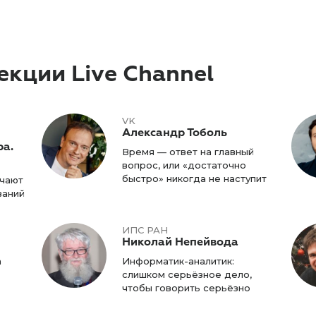
екции Live Channel
VK
Александр Тоболь
ра.
Время — ответ на главный
вопрос, или «достаточно
быстро» никогда не наступит
ечают
ваний
ИПС РАН
Николай Непейвода
n
Информатик-аналитик:
слишком серьёзное дело,
чтобы говорить серьёзно