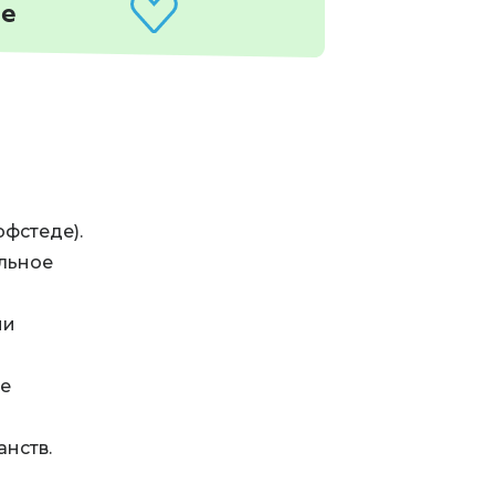
ne
офстеде).
льное
ии
е
анств.