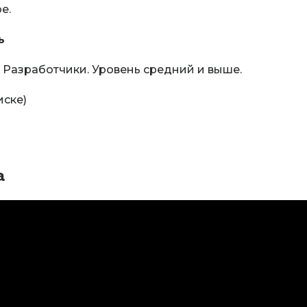
е.
ь
 Разработчики. Уровень средний и выше.
иске)
а