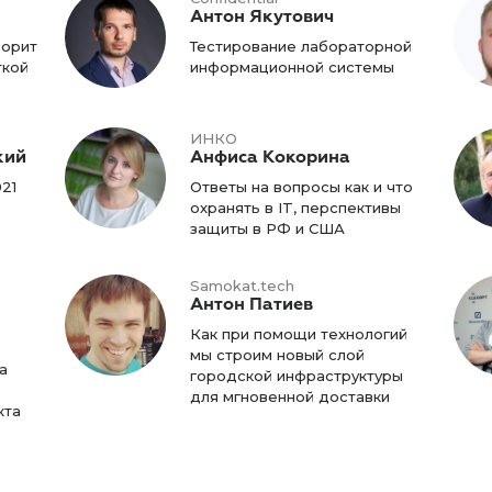
Антон Якутович
ворит
Тестирование лабораторной
ткой
информационной системы
ИНКО
кий
Анфиса Кокорина
21
Ответы на вопросы как и что
охранять в IT, перспективы
защиты в РФ и США
Samokat.tech
Антон Патиев
Как при помощи технологий
мы строим новый слой
а
городской инфраструктуры
для мгновенной доставки
кта