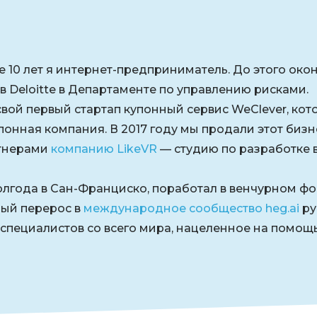
е 10 лет я интернет-предприниматель. До этого ок
 в Deloitte в Департаменте по управлению рисками.
 свой первый стартап купонный сервис WeClever, кот
онная компания. В 2017 году мы продали этот бизне
ртнерами
компанию LikeVR
— студию по разработке 
олгода в Сан-Франциско, поработал в венчурном фон
рый перерос в
международное сообщество heg.ai
ру
специалистов со всего мира, нацеленное на помощь