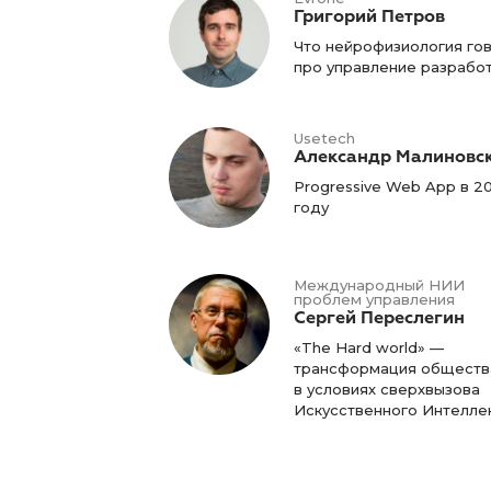
Григорий Петров
Что нейрофизиология го
про управление разрабо
Usetech
Александр Малиновс
Progressive Web App в 20
году
Международный НИИ
проблем управления
Сергей Переслегин
«The Hard world» —
трансформация обществ
в условиях сверхвызова
Искусственного Интелле