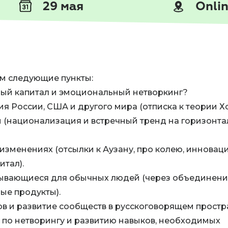
29 мая
Onli
м следующие пункты:
ный капитал и эмоциональный нетворкинг?
я России, США и другого мира (отписка к теории Х
 (национализация и встречный тренд на горизонта
 изменениях (отсылки к Аузану, про колею, инновац
итал).
ывающиеся для обычных людей (через объединени
ые продукты).
l-ов и развитие сообществ в русскоговорящем простр
 по нетворингу и развитию навыков, необходимых