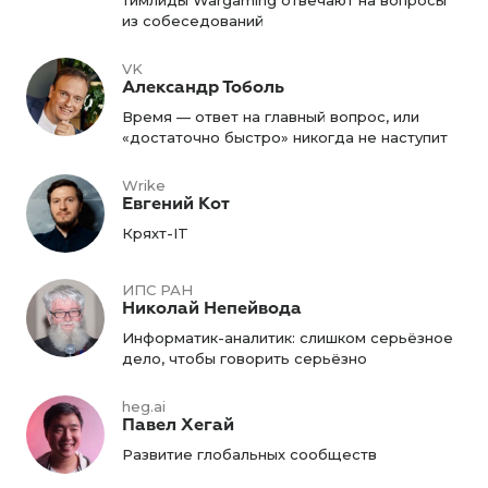
Тимлиды Wargaming отвечают на вопросы
из собеседований
VK
Александр Тоболь
Время — ответ на главный вопрос, или
«достаточно быстро» никогда не наступит
Wrike
Евгений Кот
Кряхт-IT
ИПС РАН
Николай Непейвода
Информатик-аналитик: слишком серьёзное
дело, чтобы говорить серьёзно
heg.ai
Павел Хегай
Развитие глобальных сообществ