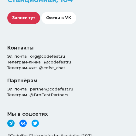
Записи тут
Фотки в VK
Контакты
Эл. почта:
org@codefest.ru
Телеграм-личка:
@codefestru
Телеграм-чят:
@cdfst_chat
Партнёрам
Эл. почта:
partner@codefest.ru
Телеграм
@BroFestPartners
Мы в соцсетях
#CodeFest11 #codefestru #codefest2021